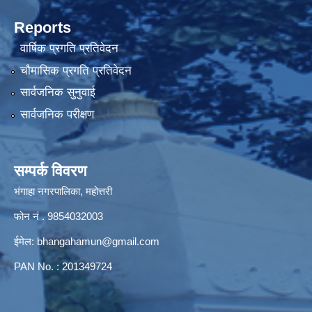
Reports
वार्षिक प्रगति प्रतिवेदन
चौमासिक प्रगति प्रतिवेदन
सार्वजनिक सुनुवाई
सार्वजनिक परीक्षण
सम्पर्क विवरण
भंगाहा नगरपालिका, महोत्तरी
फोन नं . 9854032003
ईमेल:
bhangahamun@gmail.com
PAN No. : 201349724