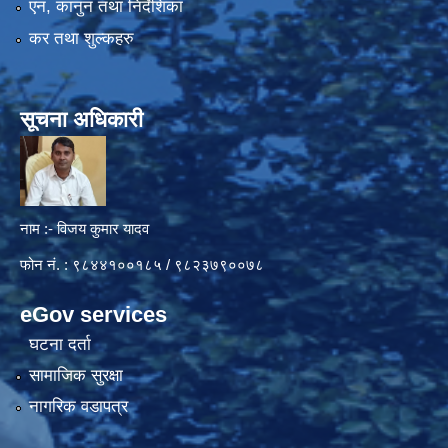
एन, कानुन तथा निर्देशिका
कर तथा शुल्कहरु
सूचना अधिकारी
नाम :- विजय कुमार यादव
फोन नं. : ९८४४१००१८५ / ९८२३७९००७८
eGov services
घटना दर्ता
सामाजिक सुरक्षा
नागरिक वडापत्र