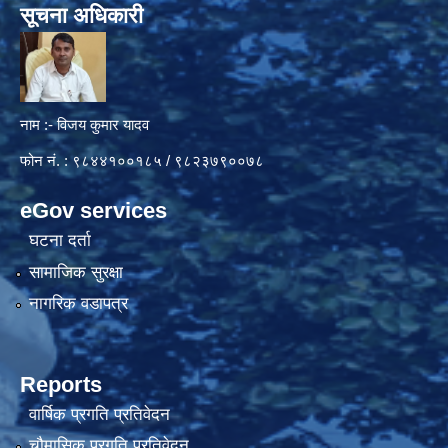
सूचना अधिकारी
नाम :- विजय कुमार यादव
फोन नं. : ९८४४१००१८५ / ९८२३७९००७८
eGov services
घटना दर्ता
सामाजिक सुरक्षा
नागरिक वडापत्र
Reports
वार्षिक प्रगति प्रतिवेदन
चौमासिक प्रगति प्रतिवेदन