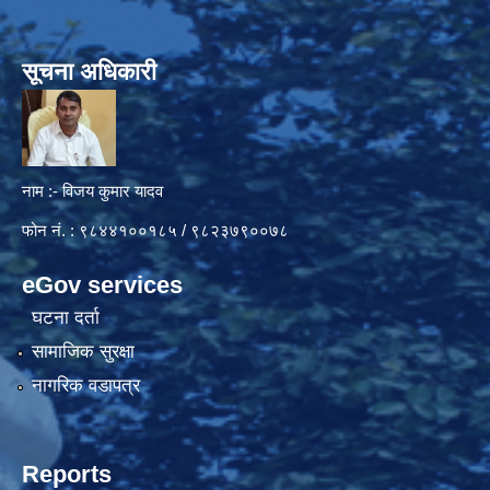
सूचना अधिकारी
नाम :- विजय कुमार यादव
फोन नं. : ९८४४१००१८५ / ९८२३७९००७८
eGov services
घटना दर्ता
सामाजिक सुरक्षा
नागरिक वडापत्र
Reports