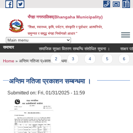
Skip to main content
भँगहा नगरपालिका(Bhangaha Municipality)
"शिक्षा, स्वास्थ्य, कृषि, पर्यटन, संस्कृति र पूर्वाधार: आत्मनिर्भर,
समुन्नत र समृद्ध भंगहा निर्माणको आधार "
समाचार
समाजिक सूरक्षा वितरण सम्बन्धि संशोधित सूचना ।
साक्षर पालिक
Pages
1
2
3
4
5
6
You are here
Home
» अन्तिम नतिजा प्रकाशन सम्बन्धमा ।
अन्तिम नतिजा प्रकाशन सम्बन्धमा ।
Submitted on:
Fri, 01/31/2025 - 11:59