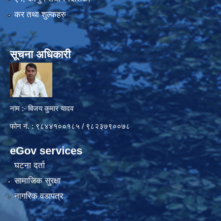
कर तथा शुल्कहरु
सूचना अधिकारी
नाम :- विजय कुमार यादव
फोन नं. : ९८४४१००१८५ / ९८२३७९००७८
eGov services
घटना दर्ता
सामाजिक सुरक्षा
नागरिक वडापत्र