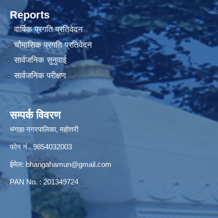
Reports
वार्षिक प्रगति प्रतिवेदन
चौमासिक प्रगति प्रतिवेदन
सार्वजनिक सुनुवाई
सार्वजनिक परीक्षण
सम्पर्क विवरण
भंगाहा नगरपालिका, महोत्तरी
फोन नं . 9854032003
ईमेल:
bhangahamun@gmail.com
PAN No. : 201349724