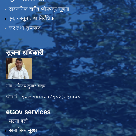
सार्वजनिक खरीद /बोलपत्र सूचना
एन, कानुन तथा निर्देशिका
कर तथा शुल्कहरु
सूचना अधिकारी
नाम :- विजय कुमार यादव
फोन नं. : ९८४४१००१८५ / ९८२३७९००७८
eGov services
घटना दर्ता
सामाजिक सुरक्षा