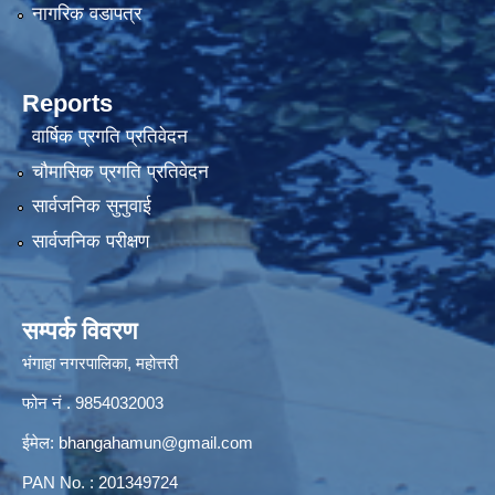
नागरिक वडापत्र
Reports
वार्षिक प्रगति प्रतिवेदन
चौमासिक प्रगति प्रतिवेदन
सार्वजनिक सुनुवाई
सार्वजनिक परीक्षण
सम्पर्क विवरण
भंगाहा नगरपालिका, महोत्तरी
फोन नं . 9854032003
ईमेल:
bhangahamun@gmail.com
PAN No. : 201349724