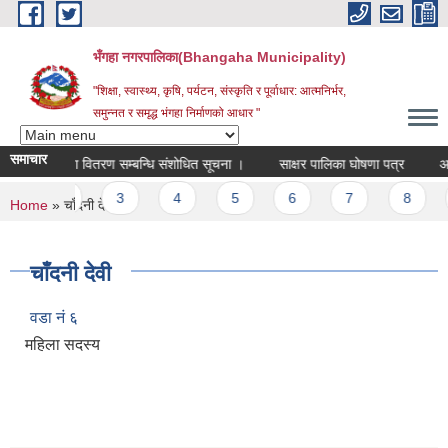
Skip to main content
भँगहा नगरपालिका(Bhangaha Municipality)
"शिक्षा, स्वास्थ्य, कृषि, पर्यटन, संस्कृति र पूर्वाधार: आत्मनिर्भर,
समुन्नत र समृद्ध भंगहा निर्माणको आधार "
समाचार
ाजिक सूरक्षा वितरण सम्बन्धि संशोधित सूचना ।
साक्षर पालिका घोषणा पत्र
अन्ति
Pages
1
2
3
4
5
6
7
8
You are here
Home
» चाँदनी देवी
चाँदनी देवी
वडा नं ६
महिला सदस्य