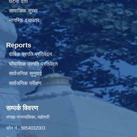
घटना दर्ता
सामाजिक सुरक्षा
नागरिक वडापत्र
Reports
वार्षिक प्रगति प्रतिवेदन
चौमासिक प्रगति प्रतिवेदन
सार्वजनिक सुनुवाई
सार्वजनिक परीक्षण
सम्पर्क विवरण
भंगाहा नगरपालिका, महोत्तरी
फोन नं . 9854032003