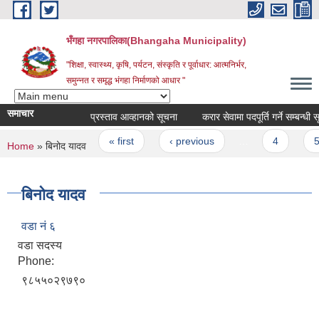
Skip to main content
भँगहा नगरपालिका(Bhangaha Municipality)
"शिक्षा, स्वास्थ्य, कृषि, पर्यटन, संस्कृति र पूर्वाधार: आत्मनिर्भर,
समुन्नत र समृद्ध भंगहा निर्माणको आधार "
समाचार
प्रस्ताव आव्हानको सूचना
करार सेवामा पदपूर्ति गर्ने सम्बन्ध
Pages
« first
‹ previous
…
4
5
You are here
Home
» बिनोद यादव
बिनोद यादव
वडा नं ६
वडा सदस्य
Phone:
९८५५०२९७९०