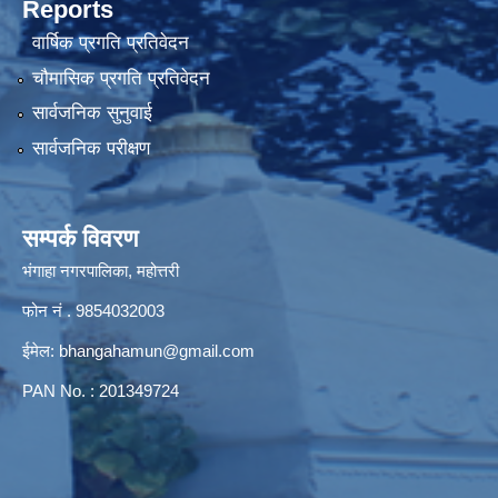
Reports
वार्षिक प्रगति प्रतिवेदन
चौमासिक प्रगति प्रतिवेदन
सार्वजनिक सुनुवाई
सार्वजनिक परीक्षण
सम्पर्क विवरण
भंगाहा नगरपालिका, महोत्तरी
फोन नं . 9854032003
ईमेल:
bhangahamun@gmail.com
PAN No. : 201349724