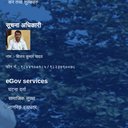
कर तथा शुल्कहरु
सूचना अधिकारी
नाम :- विजय कुमार यादव
फोन नं. : ९८४४१००१८५ / ९८२३७९००७८
eGov services
घटना दर्ता
सामाजिक सुरक्षा
नागरिक वडापत्र