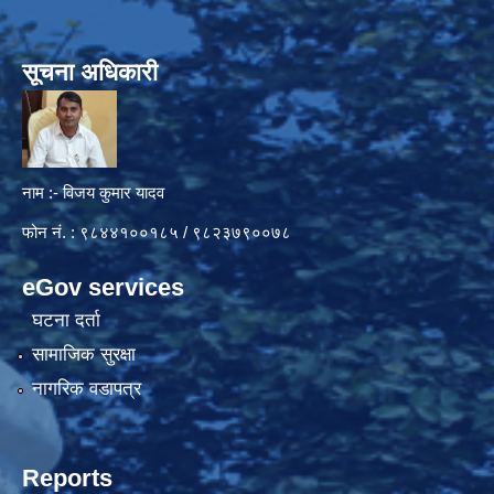
सूचना अधिकारी
नाम :- विजय कुमार यादव
फोन नं. : ९८४४१००१८५ / ९८२३७९००७८
eGov services
घटना दर्ता
सामाजिक सुरक्षा
नागरिक वडापत्र
Reports