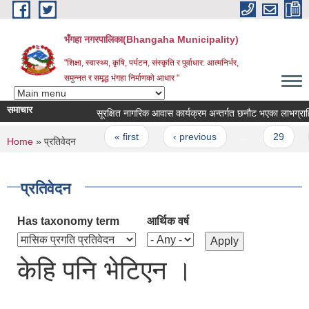
Skip to main content
भँगहा नगरपालिका(Bhangaha Municipality)
"शिक्षा, स्वास्थ्य, कृषि, पर्यटन, संस्कृति र पूर्वाधार: आत्मनिर्भर,
समुन्नत र समृद्ध भंगहा निर्माणको आधार "
समाचार
सूरक्षित नागरिक आवास कार्यक्रम अन्तर्गत छनौट भएका लाभग्राहिहर
Pages
« first
‹ previous
…
29
3
You are here
Home
» प्रतिवेदन
प्रतिवेदन
Has taxonomy term
आर्थिक वर्ष
केहि पनि भेटिएन ।