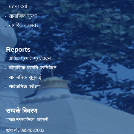
घटना दर्ता
सामाजिक सुरक्षा
नागरिक वडापत्र
Reports
वार्षिक प्रगति प्रतिवेदन
चौमासिक प्रगति प्रतिवेदन
सार्वजनिक सुनुवाई
सार्वजनिक परीक्षण
सम्पर्क विवरण
भंगाहा नगरपालिका, महोत्तरी
फोन नं . 9854032003