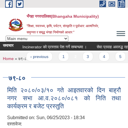
Skip to main content
भँगहा नगरपालिका(Bhangaha Municipality)
"शिक्षा, स्वास्थ्य, कृषि, पर्यटन, संस्कृति र पूर्वाधार: आत्मनिर्भर,
समुन्नत र समृद्ध भंगहा निर्माणको आधार "
समाचार
tari pad Incinerator को प्रस्ताव पेश गर्ने सम्बन्धमा ।
सेवा प्रवाह अवरुद्ध रहने स
ages
« first
‹ previous
1
2
3
4
5
You are here
Home
» ७९-८०
७९-८०
मिति २०८०/०३/१० गते आइतवारको दिन बाह्रौ
नगर सभा आ.व.२०८०/०८१ को निति तथा
कार्यक्रम र बजेट प्रस्तुति
Submitted on:
Sun, 06/25/2023 - 18:34
दस्तावेज: