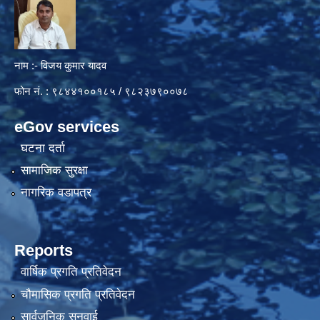
नाम :- विजय कुमार यादव
फोन नं. : ९८४४१००१८५ / ९८२३७९००७८
eGov services
घटना दर्ता
सामाजिक सुरक्षा
नागरिक वडापत्र
Reports
वार्षिक प्रगति प्रतिवेदन
चौमासिक प्रगति प्रतिवेदन
सार्वजनिक सुनुवाई