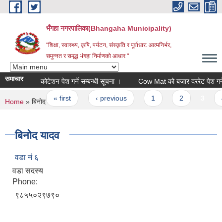
Skip to main content
भँगहा नगरपालिका(Bhangaha Municipality)
"शिक्षा, स्वास्थ्य, कृषि, पर्यटन, संस्कृति र पूर्वाधार: आत्मनिर्भर,
समुन्नत र समृद्ध भंगहा निर्माणको आधार "
समाचार
कोटेशन पेश गर्ने सम्बन्धी सूचना ।
Cow Mat को बजार दररेट पेश गर्ने सम्
Pages
« first
‹ previous
1
2
3
4
You are here
Home
» बिनोद यादव
बिनोद यादव
वडा नं ६
वडा सदस्य
Phone:
९८५५०२९७९०