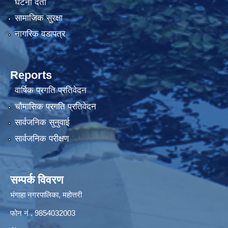
घटना दर्ता
सामाजिक सुरक्षा
नागरिक वडापत्र
Reports
वार्षिक प्रगति प्रतिवेदन
चौमासिक प्रगति प्रतिवेदन
सार्वजनिक सुनुवाई
सार्वजनिक परीक्षण
सम्पर्क विवरण
भंगाहा नगरपालिका, महोत्तरी
फोन नं . 9854032003