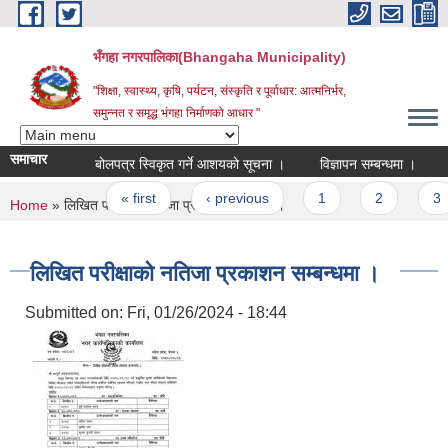
Skip to main content
भँगहा नगरपालिका(Bhangaha Municipality)
"शिक्षा, स्वास्थ्य, कृषि, पर्यटन, संस्कृति र पूर्वाधार: आत्मनिर्भर,
समुन्नत र समृद्ध भंगहा निर्माणको आधार "
समाचार
बोलपत्र स्विकृत गर्ने आशयको सूचना ।
विज्ञापन सम्बन्धमा ।
करा
Pages
« first
‹ previous
1
2
3
You are here
Home
» लिखित परीक्षाको नतिजा प्रकाशन सम्बन्धमा ।
लिखित परीक्षाको नतिजा प्रकाशन सम्बन्धमा ।
Submitted on:
Fri, 01/26/2024 - 18:44