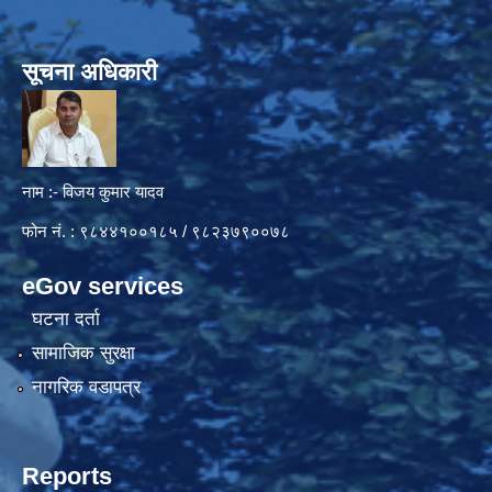
सूचना अधिकारी
नाम :- विजय कुमार यादव
फोन नं. : ९८४४१००१८५ / ९८२३७९००७८
eGov services
घटना दर्ता
सामाजिक सुरक्षा
नागरिक वडापत्र
Reports