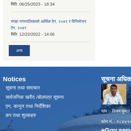
मिति:
06/25/2023 - 18:34
भंगहा नगरपालिकाको आर्थिक ऐन, २०७९ र विनियोजन
ऐन, २०७९
मिति:
12/22/2022 - 14:06
अन्य
Notices
सूचना अधिक
सूचना तथा समाचार
सार्वजनिक खरीद /बोलपत्र सूचना
एन, कानुन तथा निर्देशिका
नाम :- विजय कुमार
कर तथा शुल्कहरु
फोन नं. : ९८४
eGov serv