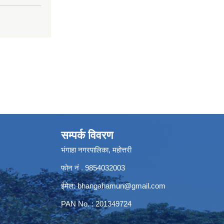
सम्पर्क विवरण
भंगाहा नगरपालिका, महोत्तरी
फोन नं . 9854032003
ईमेल:
bhangahamun@gmail.com
PAN No. : 201349724