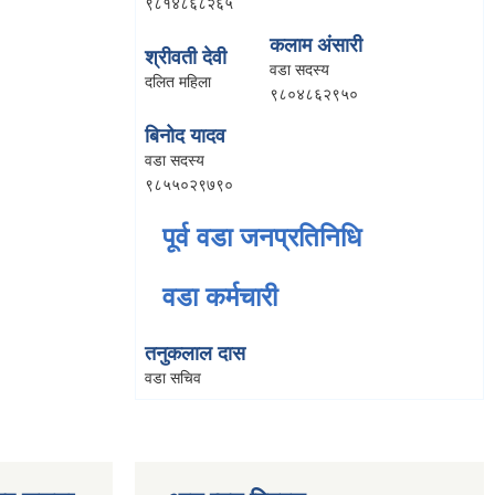
९८१४८६८२६५
कलाम अंसारी
श्रीवती देवी
वडा सदस्य
दलित महिला
९८०४८६२९५०
बिनोद यादव
वडा सदस्य
९८५५०२९७९०
पूर्व वडा जनप्रतिनिधि
वडा कर्मचारी
तनुकलाल दास
वडा सचिव