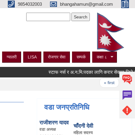
9854032003
bhangahamun@gmail.com
Search form
Search
ग्यालरी
LISA
रोजगार सेवा
सम्पर्क
कक्षा ८
स्टाफ नर्स र अ.न.मि.पदका लागि करार सेवामा लिने सम्बन्
Pages
« first
‹ previ
वडा जनप्रतिनिधि
राजीशरण यादव
चाँदनी देवी
वडा अध्यक्ष
महिला सदस्य